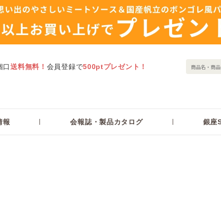
個口
送料無料！
会員登録で
500ptプレゼント！
情報
会報誌・製品カタログ
銀座S