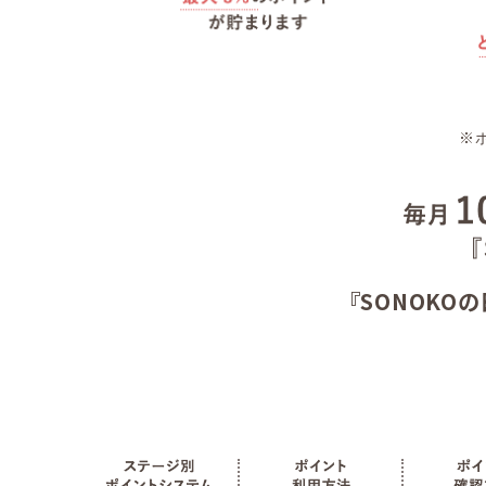
※
『SONOKO