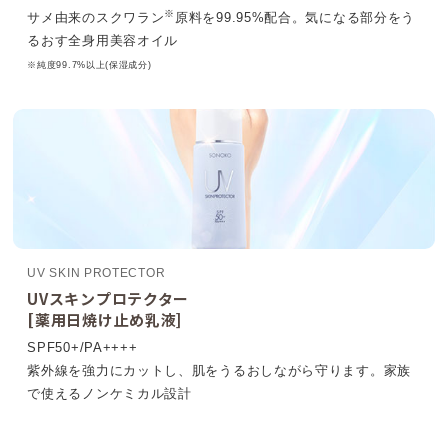
※
サメ由来のスクワラン
原料を99.95%配合。気になる部分をう
るおす全身用美容オイル
※純度99.7%以上(保湿成分)
UV SKIN PROTECTOR
UVスキンプロテクター
[薬用日焼け止め乳液]
SPF50+/PA++++
紫外線を強力にカットし、肌をうるおしながら守ります。家族
で使えるノンケミカル設計