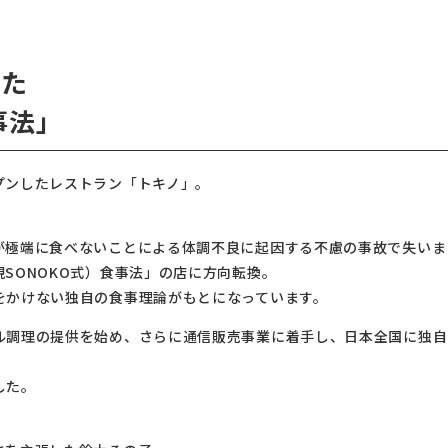
れた
事法」
プンしたレストラン「トキノ」。
が極端に食べないことによる体調不良に起因する不慮の事故で失いま
SONOKO式）食事法」の店に方向転換。
をかけない独自の食事理論がもとになっています。
ル調理の提供を始め、さらに通信販売事業に着手し、日本全国に独自
した。