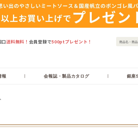
個口
送料無料！
会員登録で
500ptプレゼント！
情報
会報誌・製品カタログ
銀座S
へ