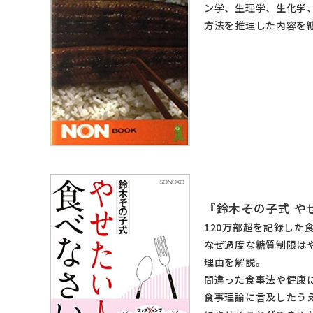
ン学、生理学、生化学
方法を推理した内容を
『鈴木その子式 や
120万部超を記録した
なぜ過度な糖質制限は
理由を解説。
間違った食事法や健康
食事理論に言及したう