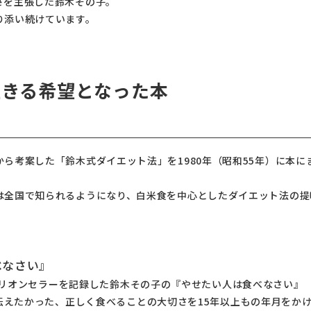
さを主張した鈴木その子。
り添い続けています。
生きる希望となった本
ら考案した「鈴木式ダイエット法」を1980年（昭和55年）に本に
は全国で知られるようになり、白米食を中心としたダイエット法の提
べなさい』
ミリオンセラーを記録した鈴木その子の『やせたい人は食べなさい』
伝えたかった、正しく食べることの大切さを15年以上もの年月をか