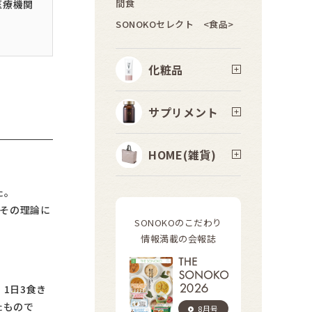
間食
医療機関
SONOKOセレクト <食品>
化粧品
サプリメント
HOME(雑貨)
た。
その理論に
SONOKOのこだわり
情報満載の会報誌
1日3食き
たもので
8月号